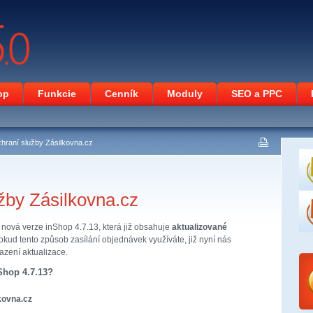
op
Funkcie
Cenník
Moduly
SEO a PPC
hraní služby Zásilkovna.cz
žby Zásilkovna.cz
 nová verze inShop 4.7.13, která již obsahuje
aktualizované
Pokud tento způsob zasílání objednávek využíváte, již nyní nás
azení aktualizace.
Shop 4.7.13?
kovna.cz