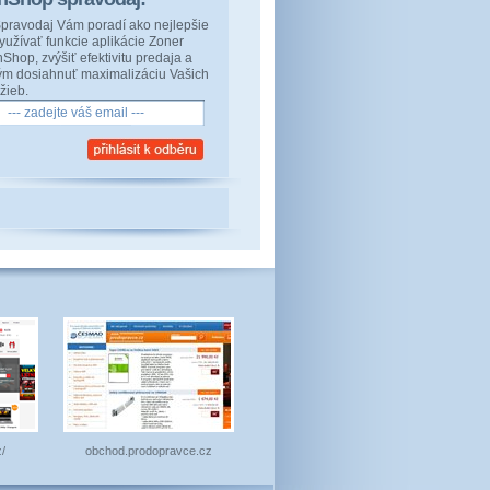
pravodaj Vám poradí ako nejlepšie
yužívať funkcie aplikácie Zoner
nShop, zvýšiť efektivitu predaja a
ým dosiahnuť maximalizáciu Vašich
ržieb.
/
obchod.prodopravce.cz