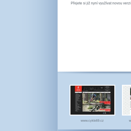
Přejete si již nyní využívat novou ve
www.cyklo69.cz
w