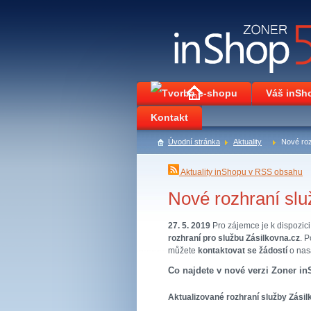
Váš inSh
Kontakt
Úvodní stránka
Aktuality
Nové roz
Aktuality inShopu v RSS obsahu
Nové rozhraní slu
27. 5. 2019
Pro zájemce je k dispozici
rozhraní pro službu Zásilkovna.cz
. 
můžete
kontaktovat se žádostí
o nas
Co najdete v nové verzi Zoner in
Aktualizované rozhraní služby Zásil