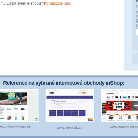
rzi 4.7.13 na svém e-shopu?
Kontaktujte nás.
S
v
i
t
t
Reference na vybrané internetové obchody inShop:
ww.crsportsmore.cz
www.incomputer.cz
www.slevotisk.cz