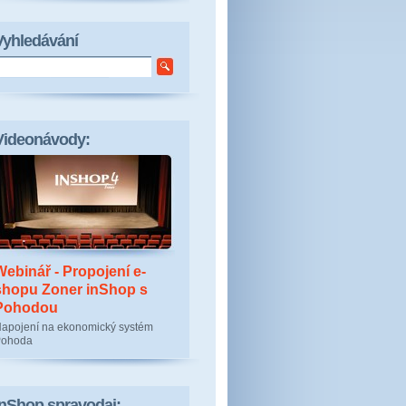
Vyhledávání
Videonávody:
Webinář - Propojení e-
shopu Zoner inShop s
Pohodou
apojení na ekonomický systém
Pohoda
inShop spravodaj: