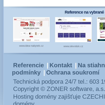
Reference na vybrané 
www.idea-nabytek.cz
www.slevotisk.cz
Referencie
|
Kontakt
|
Na stiahn
podmínky
|
Ochrana soukromí
Technická podpora 24/7 tel.: 603 
Copyright © ZONER software, a.s
Hosting
domény
zajišťuje
CZECH
domény
.