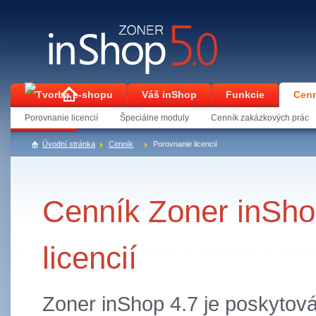
Váš inShop
Funkcie
Cenn
Porovnanie licencií
Špeciálne moduly
Cenník zakázkových prác
Kontakt
Úvodní stránka
Cenník
Porovnanie licencií
Cenník Zoner inSho
licencií
Zoner inShop 4.7 je poskytov