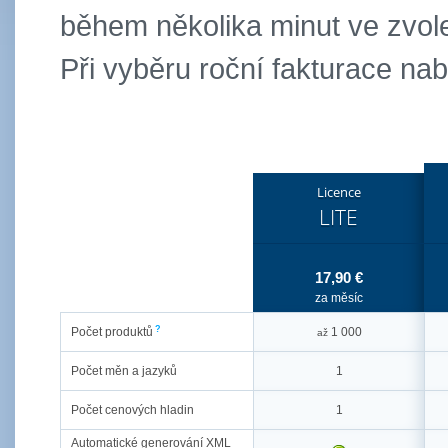
během několika minut ve zvole
Při vyběru roční fakturace na
Licence
LITE
17,90 €
za měsíc
?
Počet produktů
1 000
až
Počet měn a jazyků
1
Počet cenových hladin
1
Automatické generování XML