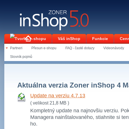
Váš inShop
Funkcie
Cenn
Partneri
Přesun e-shopu
FAQ - časté dotazy
Videonávody
Kontakt
Slovník pojmů
Úvodní stránka
Podpora
Na stiahnutie
Aktuálna verzia Zoner inShop 4 
Update na verziu 4.7.13
( velikost 21,8 MB )
Kompletný update na najnovšiu verziu. P
Managera nainštalovaného, stiahnite si ten
ho.