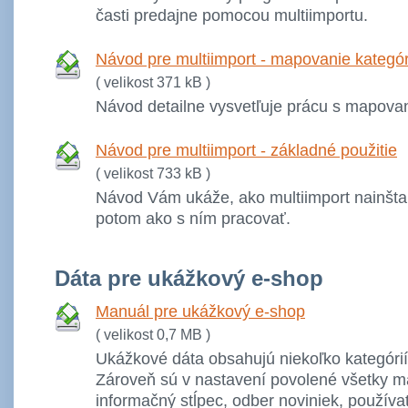
časti predajne pomocou multiimportu.
Návod pre multiimport - mapovanie kategór
( velikost 371 kB )
Návod detailne vysvetľuje prácu s mapovan
Návod pre multiimport - základné použitie
( velikost 733 kB )
Návod Vám ukáže, ako multiimport nainštal
potom ako s ním pracovať.
Dáta pre ukážkový e-shop
Manuál pre ukážkový e-shop
( velikost 0,7 MB )
Ukážkové dáta obsahujú niekoľko kategórií
Zároveň sú v nastavení povolené všetky m
informačný stĺpec, odber noviniek, používat