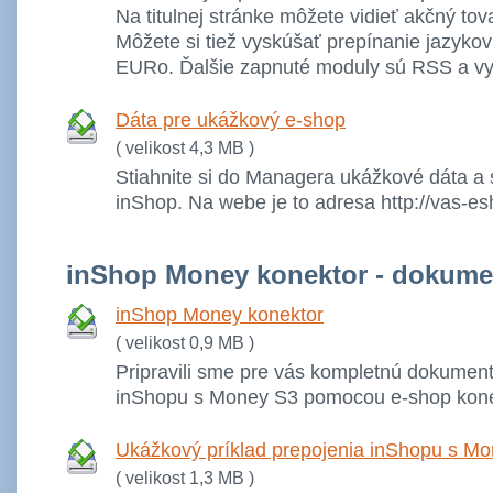
Na titulnej stránke môžete vidieť akčný to
Môžete si tiež vyskúšať prepínanie jazykov
EURo. Ďalšie zapnuté moduly sú RSS a vyh
Dáta pre ukážkový e-shop
( velikost 4,3 MB )
Stiahnite si do Managera ukážkové dáta a s
inShop. Na webe je to adresa http://vas-e
inShop Money konektor - dokume
inShop Money konektor
( velikost 0,9 MB )
Pripravili sme pre vás kompletnú dokument
inShopu s Money S3 pomocou e-shop kone
Ukážkový príklad prepojenia inShopu s M
( velikost 1,3 MB )