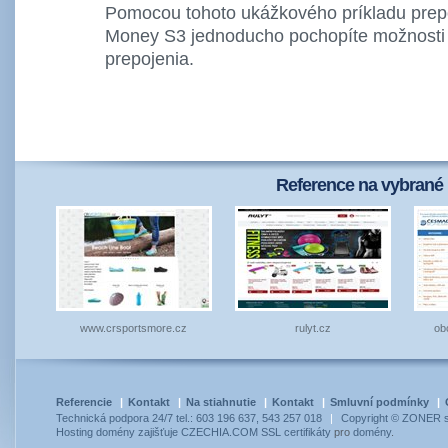
Pomocou tohoto ukážkového príkladu prep
Money S3 jednoducho pochopíte možnosti 
prepojenia.
Reference na vybrané 
www.crsportsmore.cz
rulyt.cz
ob
Referencie
|
Kontakt
|
Na stiahnutie
|
Kontakt
|
Smluvní podmínky
|
Technická podpora 24/7 tel.: 603 196 637, 543 257 018
|
Copyright © ZONER so
Hosting
domény
zajišťuje
CZECHIA.COM
SSL certifikáty
pro
domény
.