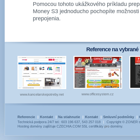
Pomocou tohoto ukážkového príkladu prep
Money S3 jednoducho pochopíte možnosti 
prepojenia.
Reference na vybrané 
www.officesystem.cz
www.kancelarskepotreby.net
Referencie
|
Kontakt
|
Na stiahnutie
|
Kontakt
|
Smluvní podmínky
|
Technická podpora 24/7 tel.: 603 196 637, 543 257 018
|
Copyright © ZONER so
Hosting
domény
zajišťuje
CZECHIA.COM
SSL certifikáty
pro
domény
.