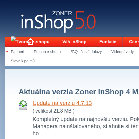
Váš inShop
Funkcie
Cenn
Partneri
Přesun e-shopu
FAQ - časté dotazy
Videonávody
Kontakt
Slovník pojmů
Úvodní stránka
Podpora
Na stiahnutie
Aktuálna verzia Zoner inShop 4 
Update na verziu 4.7.13
( velikost 21,8 MB )
Kompletný update na najnovšiu verziu. P
Managera nainštalovaného, stiahnite si ten
ho.