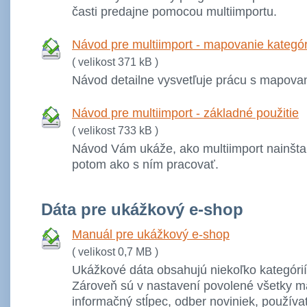
časti predajne pomocou multiimportu.
Návod pre multiimport - mapovanie kategór
( velikost 371 kB )
Návod detailne vysvetľuje prácu s mapovan
Návod pre multiimport - základné použitie
( velikost 733 kB )
Návod Vám ukáže, ako multiimport nainštal
potom ako s ním pracovať.
Dáta pre ukážkový e-shop
Manuál pre ukážkový e-shop
( velikost 0,7 MB )
Ukážkové dáta obsahujú niekoľko kategórií
Zároveň sú v nastavení povolené všetky m
informačný stĺpec, odber noviniek, používat