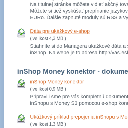
Na titulnej stránke môžete vidieť akčný to
Môžete si tiež vyskúšať prepínanie jazykov
EURo. Ďalšie zapnuté moduly sú RSS a vyh
Dáta pre ukážkový e-shop
( velikost 4,3 MB )
Stiahnite si do Managera ukážkové dáta a s
inShop. Na webe je to adresa http://vas-e
inShop Money konektor - dokume
inShop Money konektor
( velikost 0,9 MB )
Pripravili sme pre vás kompletnú dokument
inShopu s Money S3 pomocou e-shop kone
Ukážkový príklad prepojenia inShopu s M
( velikost 1,3 MB )