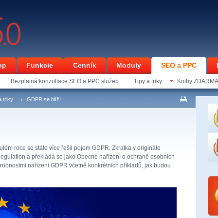
op
Funkcie
Cenník
Moduly
SEO a PPC
Bezplatná konzultace SEO a PPC služeb
Tipy a triky
Knihy ZDARM
 triky
GDPR se blíží
inulém roce se stále více řešil pojem GDPR. Zkratka v originále
egulation a překládá se jako Obecné nařízení o ochraně osobních
robnostmi nařízení GDPR včetně konkrétních příkladů, jak budou