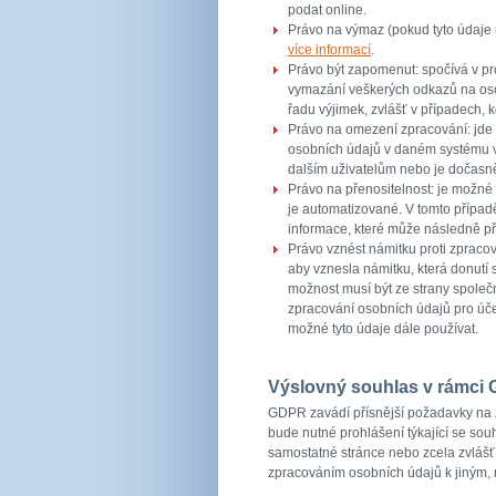
podat online.
Právo na výmaz (pokud tyto údaje 
více informací
.
Právo být zapomenut: spočívá v pr
vymazání veškerých odkazů na oso
řadu výjimek, zvlášť v případech, 
Právo na omezení zpracování: jde 
osobních údajů v daném systému vč
dalším uživatelům nebo je dočasně 
Právo na přenositelnost: je možné 
je automatizované. V tomto přípa
informace, které může následně pře
Právo vznést námitku proti zpraco
aby vznesla námitku, která donutí
možnost musí být ze strany společ
zpracování osobních údajů pro úče
možné tyto údaje dále používat.
Výslovný souhlas v rámci
GDPR zavádí přísnější požadavky na z
bude nutné prohlášení týkající se so
samostatné stránce nebo zcela zvláš
zpracováním osobních údajů k jiným,