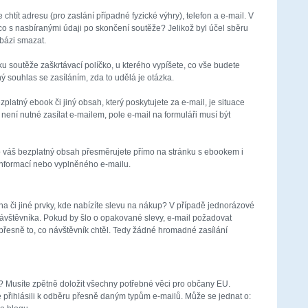
htít adresu (pro zaslání případné fyzické výhry), telefon a e-mail. V
o s nasbíranými údaji po skončení soutěže? Jelikož byl účel sběru
bázi smazat.
 soutěže zaškrtávací políčko, u kterého vypíšete, co vše budete
ý souhlas se zasíláním, zda to udělá je otázka.
latný ebook či jiný obsah, který poskytujete za e-mail, je situace
ení nutné zasílat e-mailem, pole e-mail na formuláři musí být
 o váš bezplatný obsah přesměrujete přímo na stránku s ebookem i
 informací nebo vyplněného e-mailu.
a či jiné prvky, kde nabízíte slevu na nákup? V případě jednorázové
návštěvníka. Pokud by šlo o opakované slevy, e-mail požadovat
řesně to, co návštěvník chtěl. Tedy žádné hromadné zasílání
? Musíte zpětně doložit všechny potřebné věci pro občany EU.
 přihlásili k odběru přesně daným typům e-mailů. Může se jednat o: