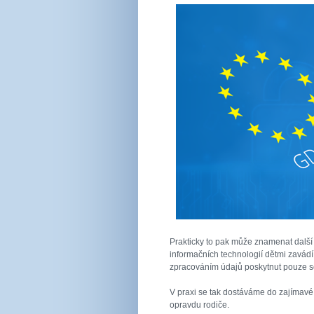
Prakticky to pak může znamenat další 
informačních technologií dětmi zavádí
zpracováním údajů poskytnut pouze s
V praxi se tak dostáváme do zajímavé s
opravdu rodiče.