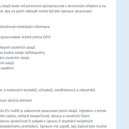
h údajů bude mít povinnost spolupracovat s dozorovým úřadem a na
it, aby na jejich základě mohly být tyto operace zpracování
bsahovat následující informace:
a zpracovatele včetně jména DPO
ategorií osobních údajů
ebo budou údaje zpřístupněny
ání osobních údajů
orií údajů
 opatření
k, e-mailových kontaktů, uživatelů, zaměstnanců a zákazníků.
ouze stručný přehled:
m EU ověřit si zákonnost zpracování jejich údajů. Výjimkou z tohoto
ího zájmu, veřejné bezpečnosti, obrany a soudních řízení.
anou společnost či subjekt o úpravu či doplnění neúplných
m dodatečného prohlášení. Správce má zajistit, aby žádost bylo možné