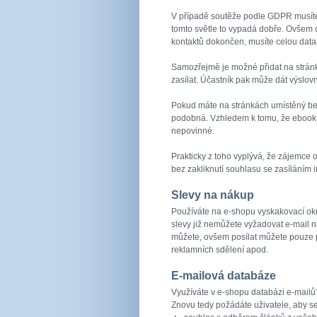
V případě soutěže podle GDPR musíte c
tomto světle to vypadá dobře. Ovšem c
kontaktů dokončen, musíte celou data
Samozřejmě je možné přidat na stránku
zasílat. Účastník pak může dát výslovn
Pokud máte na stránkách umístěný bezp
podobná. Vzhledem k tomu, že ebook n
nepovinné.
Prakticky z toho vyplývá, že zájemce
bez zakliknutí souhlasu se zasíláním
Slevy na nákup
Používáte na e-shopu vyskakovací okn
slevy již nemůžete vyžadovat e-mail 
můžete, ovšem posílat můžete pouze p
reklamních sdělení apod.
E-mailová databáze
Využíváte v e-shopu databázi e-mailů
Znovu tedy požádáte uživatele, aby se