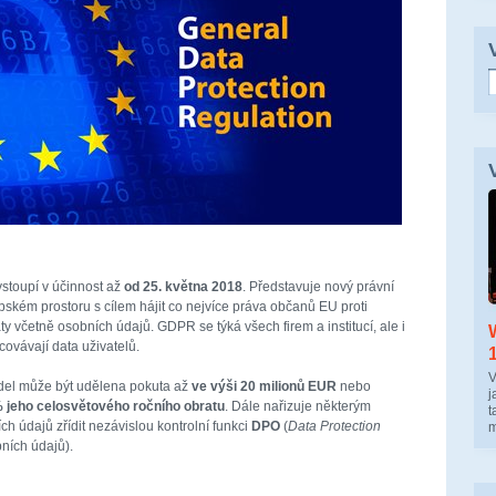
vstoupí v účinnost až
od 25. května 2018
. Představuje nový právní
ském prostoru s cílem hájit co nejvíce práva občanů EU proti
 včetně osobních údajů. GDPR se týká všech firem a institucí, ale i
covávají data uživatelů.
V
videl může být udělena pokuta až
ve výši 20 milionů EUR
nebo
j
 jeho celosvětového ročního obratu
. Dále nařizuje některým
t
 údajů zřídit nezávislou kontrolní funkci
DPO
(
Data Protection
m
ních údajů).