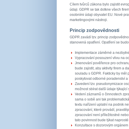
Cílem tvůrců zákona bylo zajistit ev
údaji. GDPR se tak dotkne všech firem, 
osobními údaji obyvatel EU. Nové pravi
marketingovými nástroji.
Princip zodpovědnosti
GDPR zavádí tzv. princip zodpovědnos
stanovená opatření. Opatření se budou 
Implementace záměrné a nezbytné
Vypracování posouzení vlivu na o
Jmenování pověřence pro ochranu 
bude zajistit, aby aktivity firem a 
souladu s GDPR. Fakticky by měl 
poskytovat odborné poradenství a
Zavedení tzv. pseudonymizace osobn
možnost sbírat další údaje týkající
Vedení záznamů o činnostech zpr
sama o sobě ani tak problematická 
textu nařízení uplatní na podnik 
zpracování, které provádí, pravdě
zpracování není příležitostné nebo
tato povinnost bude týkat naprosté 
Konzultace s dozorovým orgánem 