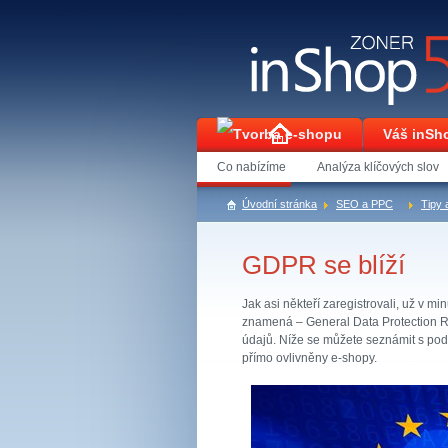
Váš inSh
Co nabízíme
Analýza klíčových slov
Kontakt
Úvodní stránka
SEO a PPC
Tipy a
GDPR se blíží
Jak asi někteří zaregistrovali, už v m
znamená – General Data Protection R
údajů. Níže se můžete seznámit s pod
přímo ovlivněny e-shopy.