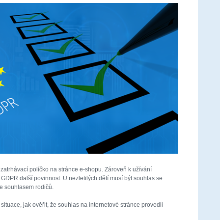
zatrhávací políčko na stránce e-shopu. Zároveň k užívání
 GDPR další povinnost. U nezletilých dětí musí být souhlas se
e souhlasem rodičů.
ituace, jak ověřit, že souhlas na internetové stránce provedli