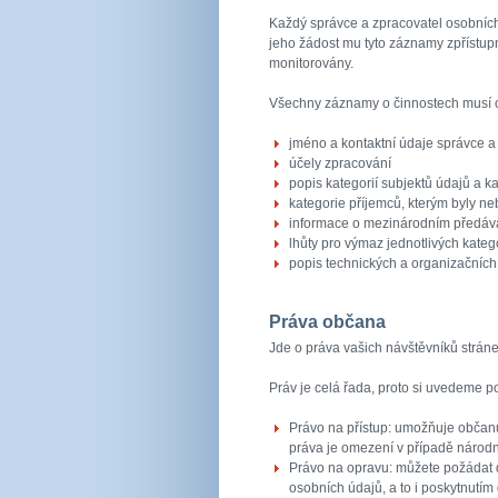
Každý správce a zpracovatel osobníc
jeho žádost mu tyto záznamy zpřístupn
monitorovány.
Všechny záznamy o činnostech musí o
jméno a kontaktní údaje správce 
účely zpracování
popis kategorií subjektů údajů a k
kategorie příjemců, kterým byly n
informace o mezinárodním předáv
lhůty pro výmaz jednotlivých kateg
popis technických a organizačních
Práva občana
Jde o práva vašich návštěvníků stráne
Práv je celá řada, proto si uvedeme p
Právo na přístup: umožňuje občanů
práva je omezení v případě národn
Právo na opravu: můžete požádat d
osobních údajů, a to i poskytnutí