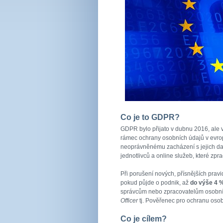
Co je to GDPR?
GDPR bylo přijato v dubnu 2016, ale 
rámec ochrany osobních údajů v evrop
neoprávněnému zacházení s jejich daty
jednotlivců a online služeb, které zpra
Při porušení nových, přísnějších pra
pokud půjde o podnik, až
do výše 4 %
správcům nebo zpracovatelům osobních
Officer
tj. Pověřenec pro ochranu osob
Co je cílem?