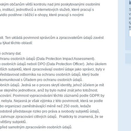
ropským občanům větší kontrolu nad jimi poskytovanými osobními
institucí, jednotlivců a internetových služeb, které pracují s
S
v
dlo postihne i běžící e-shopy, které pracují s novými
i
t
t
ti. Ten ukládá povinnost správcům a zpracovatelům údajů zavést
týkat těchto oblastí:
 ochrany dat.
chranu osobních údajů (Data Protection Impact Assessment).
osobních údajů neboli DPO (Data Protection Officer). Jeho úkolem
dalších subjektů, které zpracovávají osobní údaje jako správci, byly v
představovat odborníka na ochranu osobních údajů, který bude
 komunikovat s Úřadem pro ochranu osobních údajů.
ích údajů. Jedná se o proces skrytí identity, jehož účelem je mít
 se stejného jednotlivce, aniž by bylo nutné znát jeho totožnost.
acování. Povinnost vypracovávání těchto záznamů podle GDPR by
nebyla. Nejasná je však výjimka z této povinnosti, která se podle
nebo organizaci zaměstnávající méně než 250 osob, ledaže
podobně představuje riziko pro práva a svobody subjektů údajů,
 zahrnuje zpracování citlivých údajů. Prakticky to znamená, že se
většiny subjektů.
před samotným zpracováním osobních údajů.