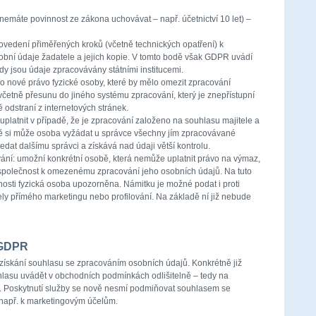
nemáte povinnost ze zákona uchovávat – např. účetnictví 10 let) –
ovedení přiměřených kroků (včetně technických opatření) k
bní údaje žadatele a jejich kopie. V tomto bodě však GDPR uvádí
kdy jsou údaje zpracovávány státními institucemi.
o nové právo fyzické osoby, které by mělo omezit zpracování
etně přesunu do jiného systému zpracování, který je znepřístupní
odstraní z internetových stránek.
uplatnit v případě, že je zpracování založeno na souhlasu majitele a
dě si může osoba vyžádat u správce všechny jím zpracovávané
dat dalšímu správci a získává nad údaji větší kontrolu.
vání: umožní konkrétní osobě, která nemůže uplatnit právo na výmaz,
 společnost k omezenému zpracování jeho osobních údajů. Na tuto
nosti fyzická osoba upozorněna. Námitku je možné podat i proti
ly přímého marketingu nebo profilování. Na základě ní již nebude
 GDPR
ískání souhlasu se zpracováním osobních údajů. Konkrétně již
uhlasu uvádět v obchodních podmínkách odlišitelně – tedy na
ť. Poskytnutí služby se nově nesmí podmiňovat souhlasem se
 např. k marketingovým účelům.