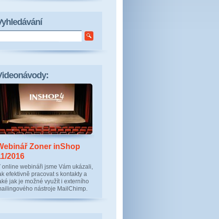
Vyhledávání
Videonávody:
Webinář Zoner inShop
11/2016
 online webináři jsme Vám ukázali,
ak efektivně pracovat s kontakty a
aké jak je možné využít i externího
ailingového nástroje MailChimp.