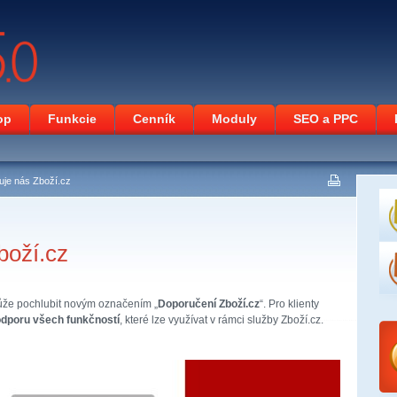
op
Funkcie
Cenník
Moduly
SEO a PPC
je nás Zboží.cz
boží.cz
ůže pochlubit novým označením „
Doporučení Zboží.cz
“. Pro klienty
odporu všech funkčností
, které lze využívat v rámci služby Zboží.cz.