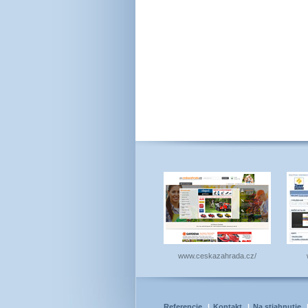
www.ceskazahrada.cz/
Referencie
|
Kontakt
|
Na stiahnutie