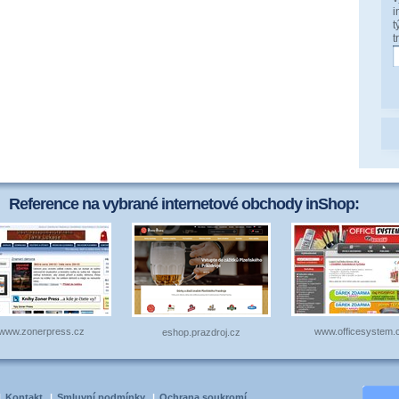
i
t
t
Reference na vybrané internetové obchody inShop:
www.zonerpress.cz
www.officesystem.
eshop.prazdroj.cz
|
Kontakt
|
Smluvní podmínky
|
Ochrana soukromí