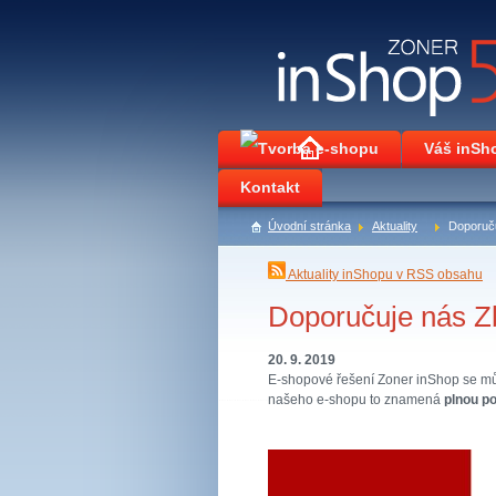
Váš inSh
Kontakt
Úvodní stránka
Aktuality
Doporuču
Aktuality inShopu v RSS obsahu
Doporučuje nás Z
20. 9. 2019
E-shopové řešení Zoner inShop se m
našeho e-shopu to znamená
plnou p