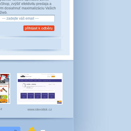
nShop, zvýšiť efektivitu predaja a
ým dosiahnuť maximalizáciu Vašich
ržieb.
cz
www.slevotisk.cz