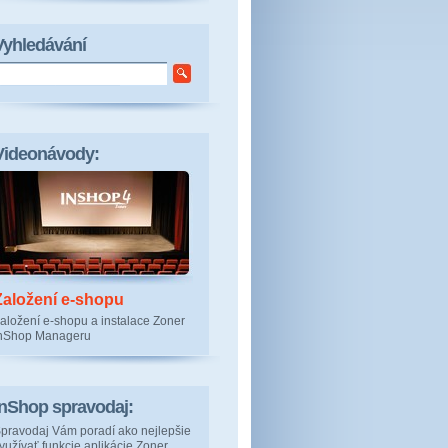
Vyhledávání
Videonávody:
Založení e-shopu
aložení e-shopu a instalace Zoner
nShop Manageru
inShop spravodaj:
pravodaj Vám poradí ako nejlepšie
yužívať funkcie aplikácie Zoner