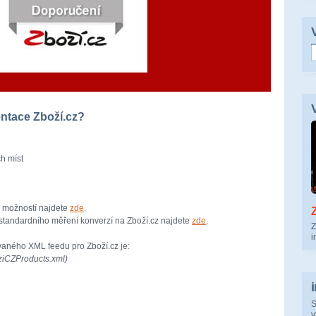
entace Zboží.cz?
h míst
 možností najdete
zde
.
standardního měření konverzí na Zboží.cz najdete
zde
.
Z
i
vaného XML feedu pro Zboží.cz je:
ziCZProducts.xml)
S
v