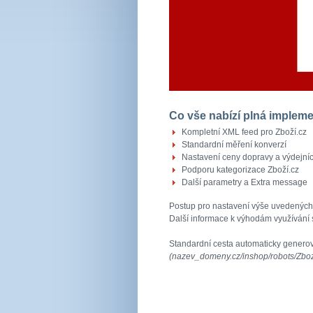
Co vše nabízí plná implem
Kompletní XML feed pro Zboží.cz
Standardní měření konverzí
Nastavení ceny dopravy a výdejníc
Podporu kategorizace Zboží.cz
Další parametry a Extra message
Postup pro nastavení výše uvedených
Další informace k výhodám využívání 
Standardní cesta automaticky genero
(nazev_domeny.cz/inshop/robots/Zbo