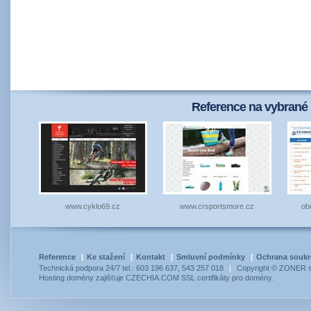
Reference na vybrané 
www.cyklo69.cz
www.crsportsmore.cz
ob
Reference
|
Ke stažení
|
Kontakt
|
Smluvní podmínky
|
Ochrana souk
Technická podpora 24/7 tel.: 603 196 637, 543 257 018
|
Copyright © ZONER so
Hosting
domény
zajišťuje
CZECHIA.COM
SSL certifikáty
pro
domény
.