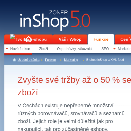
Váš inShop
Funkce
Cení
Nové funkce
Zboží
Objednávky, zákazníci
SEO
Marketi
Kontakt
Úvodní stránka
Funkce
Marketing
E-shop inShop a XML feed
Zvyšte své tržby až o 50 % s
zboží
V Čechách existuje nepřeberné množství
různých porovnávačů, srovnávačů a seznamů
zboží. Jejich role je velmi důležitá jak pro
nakupující, tak pro zúčastněné eshopy.