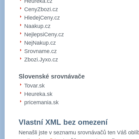
Heureka.cz
CenyZbozi.cz
HledejCeny.cz
Naakup.cz
NejlepsiCeny.cz
NejNakup.cz
Srovname.cz
Zbozi.Jyxo.cz
Slovenské srovnávače
Tovar.sk
Heureka.sk
pricemania.sk
Vlastní XML bez omezení
Nenašli jste v seznamu srovnávačů ten Váš oblí