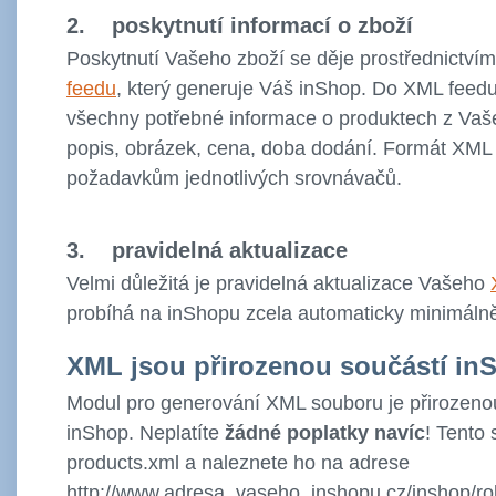
2. poskytnutí informací o zboží
Poskytnutí Vašeho zboží se děje prostřednictví
feedu
, který generuje Váš inShop. Do XML feed
všechny potřebné informace o produktech z Vaš
popis, obrázek, cena, doba dodání. Formát XML
požadavkům jednotlivých srovnávačů.
3. pravidelná aktualizace
Velmi důležitá je pravidelná aktualizace Vašeho
probíhá na inShopu zcela automaticky minimál
XML jsou přirozenou součástí in
Modul pro generování XML souboru je přirozeno
inShop. Neplatíte
žádné poplatky navíc
! Tento
products.xml a naleznete ho na adrese
http://www.adresa_vaseho_inshopu.cz/inshop/ro