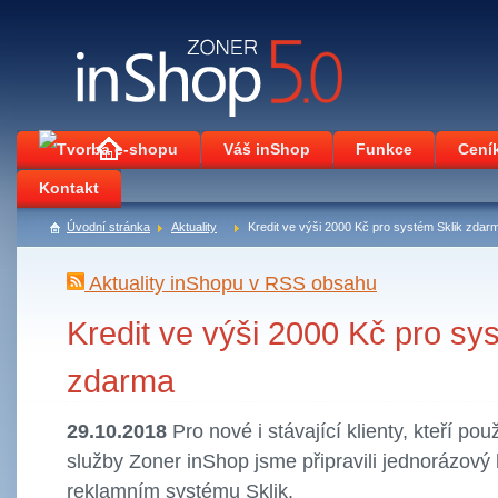
Váš inShop
Funkce
Cení
Kontakt
Úvodní stránka
Aktuality
Kredit ve výši 2000 Kč pro systém Sklik zdar
Aktuality inShopu v RSS obsahu
Kredit ve výši 2000 Kč pro sy
zdarma
29.10.2018
Pro nové i stávající klienty, kteří pou
služby Zoner inShop jsme připravili jednorázový
reklamním systému Sklik.