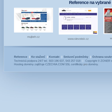
Reference na vybrané 
mujbeh.cz
w
www.slevotisk.cz
Reference
|
Ke stažení
|
Kontakt
|
Smluvní podmínky
|
Ochrana souk
Technická podpora 24/7 tel.: 603 196 637, 543 257 018
|
Copyright © ZONER so
Hosting
domény
zajišťuje
CZECHIA.COM
SSL certifikáty
pro
domény
.