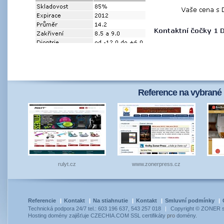
Reference na vybrané 
rulyt.cz
www.zonerpress.cz
Referencie
|
Kontakt
|
Na stiahnutie
|
Kontakt
|
Smluvní podmínky
|
Technická podpora 24/7 tel.: 603 196 637, 543 257 018
|
Copyright © ZONER so
Hosting
domény
zajišťuje
CZECHIA.COM
SSL certifikáty
pro
domény
.