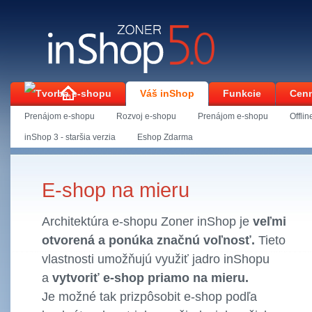
Váš inShop
Funkcie
Cenn
Prenájom e-shopu
Rozvoj e-shopu
Prenájom e-shopu
Offli
Kontakt
inShop 3 - staršia verzia
Eshop Zdarma
Úvodní stránka
Váš inShop
E-shop na mieru
E-shop na mieru
Architektúra e-shopu Zoner inShop je
veľmi
otvorená a ponúka značnú voľnosť.
Tieto
vlastnosti umožňujú využiť jadro inShopu
a
vytvoriť e-shop priamo na mieru.
Je možné tak prizpôsobit e-shop podľa